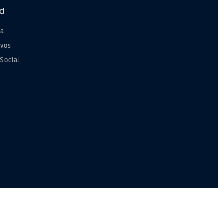
rd
la
ivos
Social