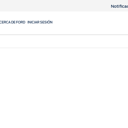
Notifica
CERCA DE FORD
INICIAR SESIÓN
Repuestos y Accesorio
 de Servicio
Repuestos Originales
nimiento