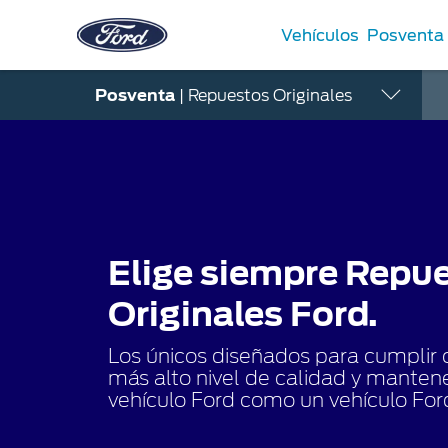
Vehículos
Posventa
Posventa
| Repuestos Originales
Acessibility
Tecnología
Acerca de Ford
Iniciar Sesión
Mi Ford
Servic
Tecnología
Ford en Venezuela
Iniciar Sesión
Propietarios Ford
Notificaci
Sync
Valores Corporativos
Crear cuenta
Garantia
Agenda F
Responsabilidad Social
Mi cuenta
Elige siempre Repu
Manuales
Servicio F
Noticias
Cambiar contraseña
Conoce Tu Ford
Guía de M
Contacto
Originales Ford.
Los únicos diseñados para cumplir 
más alto nivel de calidad y mantene
vehículo Ford como un vehículo Ford