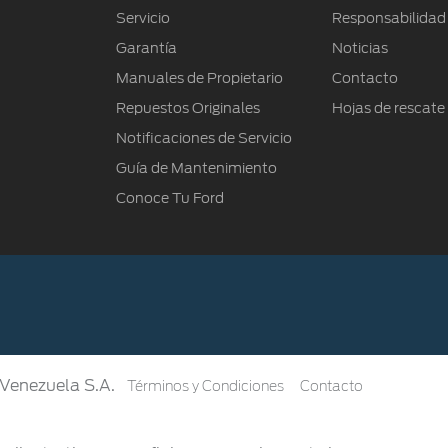
Servicio
Responsabilidad
Garantía
Noticias
Manuales de Propietario
Contacto
Repuestos Originales
Hojas de rescate
Notificaciones de Servicio
Guía de Mantenimiento
Conoce Tu Ford
Venezuela S.A.
Términos y Condiciones
Contacto