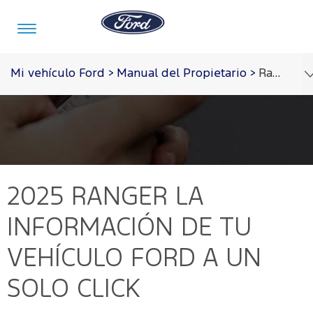
Acessibility
Mi vehículo Ford
>
Manual del Propietario
>
Ranger 2025
Vehículos
Posventa
Tecnología
Acerca
Iniciar
de
Sesión
Ford
Mi
Tecnología
2025 RANGER
LA
Ford
Iniciar
Sesión
Acerca
Tecnología
INFORMACIÓN DE TU
de
Propietarios
Servicios
Ford
Ford
VEHÍCULO FORD A UN
Iniciar
Sync
Sesión
Notificaciones
SOLO CLICK
Garantia
Ford en
Repuestos
de Servicio
y
Venezuela
Crear
Accesorios