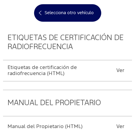
cuenta
Manuales
Agenda
Valores
Selecciona otro vehículo
Ford
Repuestos
Corporativos
Mi
Conoce
Originales
cuenta
Tu Ford
Servicio
Responsabilidad
ETIQUETAS DE CERTIFICACIÓN DE
Ford
Social
Cambiar
RADIOFRECUENCIA
contraseña
Guía de
Noticias
Mantenimiento
Etiquetas de certificación de
Ver
Contacto
radiofrecuencia (HTML)
MANUAL DEL PROPIETARIO
Manual del Propietario (HTML)
Ver