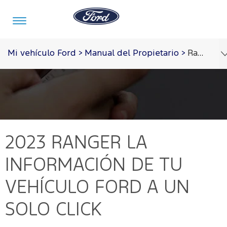
Acessibility
Mi vehículo Ford
>
Manual del Propietario
>
Ranger 2023
Vehículos
Posventa
Tecnología
Acerca
Iniciar
de
Sesión
Ford
Mi
Tecnología
2023 RANGER
LA
Ford
Iniciar
Sesión
Acerca
Tecnología
INFORMACIÓN DE TU
de
Propietarios
Servicios
Ford
Ford
VEHÍCULO FORD A UN
Iniciar
Sync
Sesión
Notificaciones
SOLO CLICK
Garantia
Ford en
Repuestos
de Servicio
y
Venezuela
Crear
Accesorios