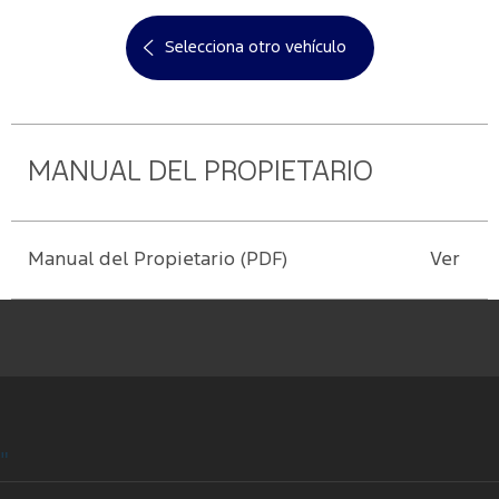
cuenta
Manuales
Agenda
Valores
Selecciona otro vehículo
Ford
Repuestos
Corporativos
Mi
Conoce
Originales
cuenta
Tu Ford
Servicio
Responsabilidad
Ford
Social
Cambiar
MANUAL DEL PROPIETARIO
contraseña
Guía de
Noticias
Mantenimiento
Manual del Propietario (PDF)
Ver
Contacto
"