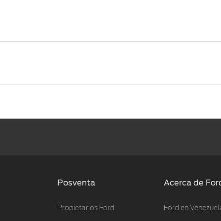
Posventa
Acerca de For
Propietarios Ford
Ford en Venezuel