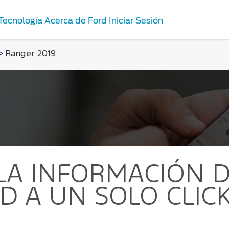
Tecnología
Acerca de Ford
Iniciar Sesión
>
Ranger 2019
Repuestos y
os
Accesorios
nes de Servicio
Repuestos Originales
rd
ord
antenimiento
LA INFORMACIÓN D
D A UN SOLO CLIC