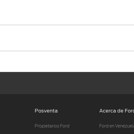
Posventa
Acerca de For
Propietarios Ford
Ford en Venezuel