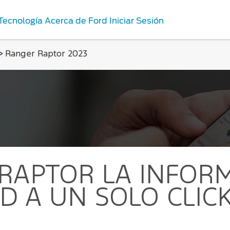
Tecnología
Acerca de Ford
Iniciar Sesión
>
Ranger Raptor 2023
Repuestos y
os
Accesorios
nes de Servicio
Repuestos Originales
rd
ord
antenimiento
 RAPTOR
LA INFORM
D A UN SOLO CLIC