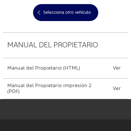
cuenta
Manuales
Agenda
Valores
Selecciona otro vehículo
Ford
Repuestos
Corporativos
Mi
Conoce
Originales
cuenta
Tu Ford
Servicio
Responsabilidad
Ford
Social
Cambiar
MANUAL DEL PROPIETARIO
contraseña
Guía de
Noticias
Mantenimiento
Manual del Propietario (HTML)
Ver
Contacto
Manual del Propietario impresión 2
Ver
(PDF)