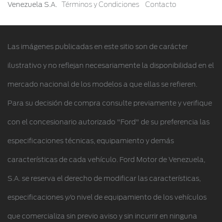
Venezuela S.A.
Términos y Condiciones
Contacto
Contacto
Notificaciones de Servicio
Hojas de rescate
Guía de Mantenimiento
Las imágenes publicadas en este sitio son de carácter
Conoce Tu Ford
ilustrativo y no reflejan necesariamente la disponibilidad en el
mercado nacional de los modelos a que ellas se refieren.
Para su decisión de compra consulte previamente y verifique
con el concesionario autorizado "Ford" de su preferencia las
especificaciones técnicas, equipamiento y demás
características de cada vehículo. Ford Motor de Venezuela,
S.A. se reserva el derecho de modificar las características,
especificaciones y/o nivel de equipamiento de los vehículos
que comercializa sin previo aviso y sin incurrir en ninguna