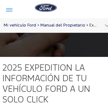
Acessibility
Mi vehículo Ford
>
Manual del Propietario
>
Expedition 2025
Vehículos
Posventa
Tecnología
Acerca
Iniciar
de
Sesión
Ford
Mi
Tecnología
2025 EXPEDITION
LA
Ford
Iniciar
Sesión
Acerca
Tecnología
INFORMACIÓN DE TU
de
Propietarios
Servicios
Ford
Ford
VEHÍCULO FORD A UN
Iniciar
Sync
Sesión
Notificaciones
SOLO CLICK
Garantia
Ford en
Repuestos
de Servicio
y
Venezuela
Crear
Accesorios