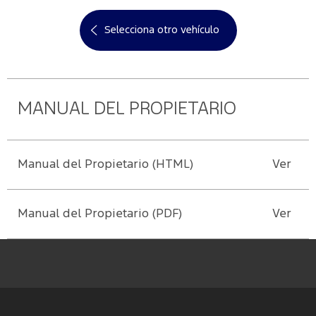
cuenta
Manuales
Agenda
Valores
Selecciona otro vehículo
Ford
Repuestos
Corporativos
Mi
Conoce
Originales
cuenta
Tu Ford
Servicio
Responsabilidad
Ford
Social
Cambiar
MANUAL DEL PROPIETARIO
contraseña
Guía de
Noticias
Mantenimiento
Manual del Propietario (HTML)
Ver
Contacto
Manual del Propietario (PDF)
Ver