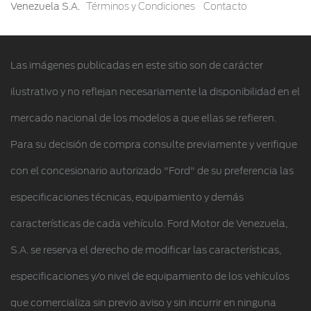
Venezuela S.A.
Términos y Condiciones
Contacto
Contacto
Notificaciones de Servicio
Hojas de rescate
Guía de Mantenimiento
Las imágenes publicadas en este sitio son de carácter
Conoce Tu Ford
ilustrativo y no reflejan necesariamente la disponibilidad en el
mercado nacional de los modelos a que ellas se refieren.
Para su decisión de compra consulte previamente y verifique
con el concesionario autorizado "Ford" de su preferencia las
especificaciones técnicas, equipamiento y demás
características de cada vehículo. Ford Motor de Venezuela,
S.A. se reserva el derecho de modificar las características,
especificaciones y/o nivel de equipamiento de los vehículos
que comercializa sin previo aviso y sin incurrir en ninguna