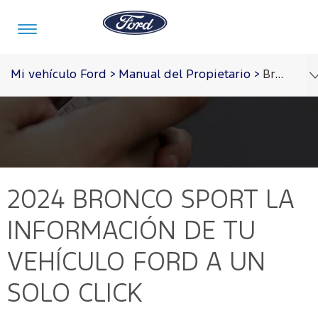
Acessibility
Mi vehículo Ford
>
Manual del Propietario
>
Bronco Sport 2024
Vehículos
Posventa
Tecnología
Acerca
Iniciar
de
Sesión
Ford
Mi
Tecnología
2024 BRONCO SPORT
LA
Ford
Iniciar
Sesión
Acerca
Tecnología
INFORMACIÓN DE TU
de
Propietarios
Servicios
Ford
Ford
VEHÍCULO FORD A UN
Iniciar
Sync
Sesión
Notificaciones
SOLO CLICK
Garantia
Ford en
Repuestos
de Servicio
y
Venezuela
Crear
Accesorios