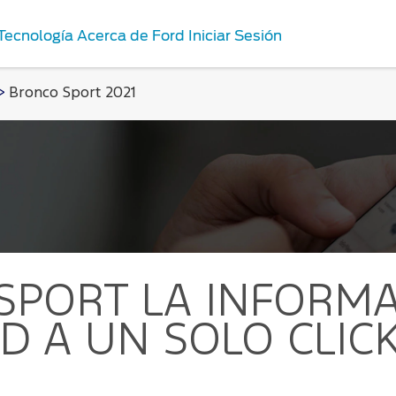
Tecnología
Acerca de Ford
Iniciar Sesión
>
Bronco Sport 2021
Repuestos y
os
Accesorios
nes de Servicio
Repuestos Originales
rd
ord
antenimiento
 SPORT
LA INFORMA
D A UN SOLO CLIC