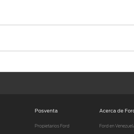
Posventa
Acerca de For
Propietarios Ford
Ford en Venezuel