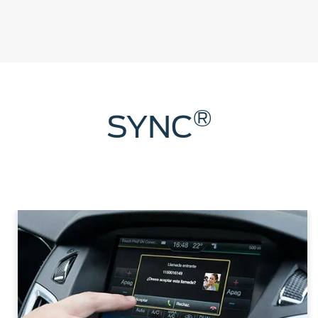
®
SYNC