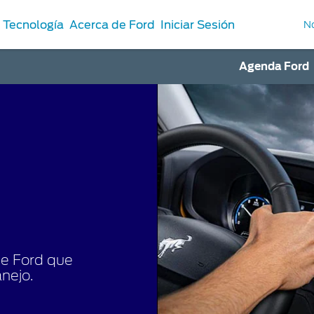
Tecnología
Acerca de Ford
Iniciar Sesión
No
Agenda Ford
Repuestos y
ios
Accesorios
ones de Servicio
Repuestos Originales
ord
ord
antenimiento
de Ford que
nejo.