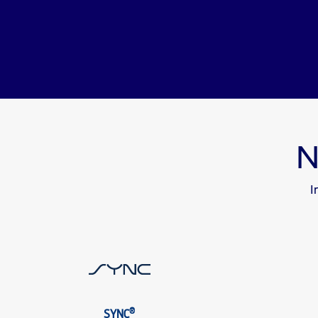
N
I
®
SYNC