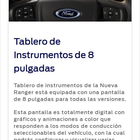
Ford
Originales
Mi
Conoce
cuenta
Tu Ford
Responsabilidad
Servicio
Social
Ford
Cambiar
contraseña
Noticias
Guía de
Tablero de
Mantenimiento
Instrumentos de 8
Contacto
pulgadas
Tablero de instrumentos de la Nueva
Ranger está equipada con una pantalla
de 8 pulgadas para todas las versiones.
Esta pantalla es totalmente digital con
gráficos y animaciones a color que
responden a los modos de conducción
seleccionables del vehículo, con la cual