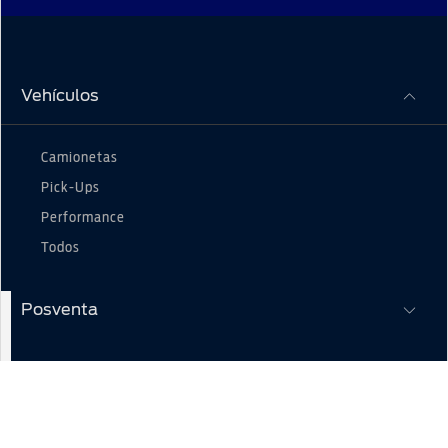
Vehículos
Camionetas
Pick-Ups
Performance
Todos
Posventa
Acerca de Ford
Propietarios Ford
Agenda Ford
Ford en Venezuela
Servicio