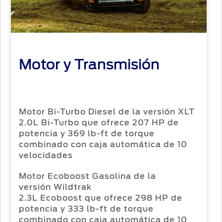
Ford
Originales
Mi
Conoce
cuenta
Tu Ford
Responsabilidad
Servicio
Social
Ford
Cambiar
contraseña
Noticias
Motor y Transmisión
Guía de
Mantenimiento
Contacto
Motor Bi-Turbo Diesel de la versión XLT
2.0L Bi-Turbo que ofrece 207 HP de
potencia y 369 lb-ft de torque
combinado con caja automática de 10
velocidades
Motor Ecoboost Gasolina de la
versión Wildtrak
2.3L Ecoboost que ofrece 298 HP de
potencia y 333 lb-ft de torque
combinado con caja automática de 10