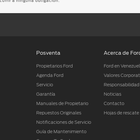
ncurrir a ninguna obligación.
Posventa
Acerca de For
Propietarios Ford
Ford en Venezue
Agenda Ford
Valores Corporat
Servicio
Responsabilidad
Garantía
Noticias
Manuales de Propietario
Contacto
Repuestos Originales
Hojas de rescate
Notificaciones de Servicio
Guía de Mantenimiento