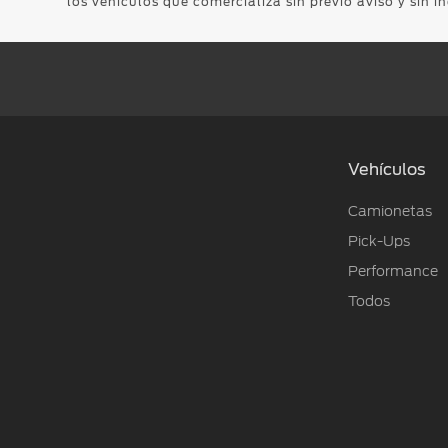
los vehículos que comercializa sin previo aviso y sin i
Vehículos
Camionetas
Pick-Ups
Performance
Todos