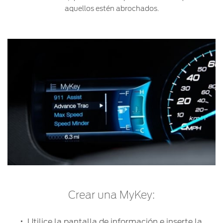
aquellos estén abrochados.
Crear una MyKey:
Utilice la pantalla de información e inserte la